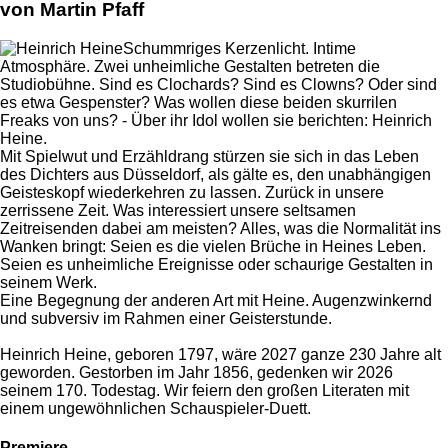
von Martin Pfaff
Schummriges Kerzenlicht. Intime
Atmosphäre. Zwei unheimliche Gestalten betreten die
Studiobühne. Sind es Clochards? Sind es Clowns? Oder sind
es etwa Gespenster? Was wollen diese beiden skurrilen
Freaks von uns? - Über ihr Idol wollen sie berichten: Heinrich
Heine.
Mit Spielwut und Erzähldrang stürzen sie sich in das Leben
des Dichters aus Düsseldorf, als gälte es, den unabhängigen
Geisteskopf wiederkehren zu lassen. Zurück in unsere
zerrissene Zeit. Was interessiert unsere seltsamen
Zeitreisenden dabei am meisten? Alles, was die Normalität ins
Wanken bringt: Seien es die vielen Brüche in Heines Leben.
Seien es unheimliche Ereignisse oder schaurige Gestalten in
seinem Werk.
Eine Begegnung der anderen Art mit Heine. Augenzwinkernd
und subversiv im Rahmen einer Geisterstunde.
Heinrich Heine, geboren 1797, wäre 2027 ganze 230 Jahre alt
geworden. Gestorben im Jahr 1856, gedenken wir 2026
seinem 170. Todestag. Wir feiern den großen Literaten mit
einem ungewöhnlichen Schauspieler-Duett.
Premiere