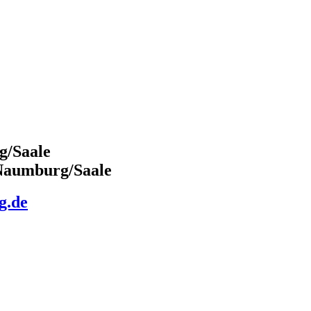
g/Saale
 Naumburg/Saale
g.de