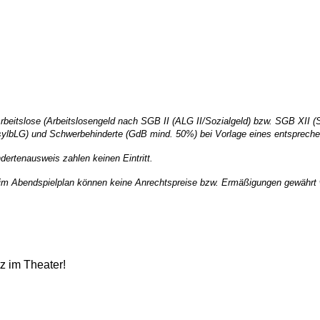
rbeitslose (Arbeitslosengeld nach SGB II (ALG II/Sozialgeld) bzw. SGB XII (
AsylbLG) und Schwerbehinderte (GdB mind. 50%) bei Vorlage eines entsprec
ertenausweis zahlen keinen Eintritt.
 im Abendspielplan können keine Anrechtspreise bzw. Ermäßigungen gewährt
z im Theater!