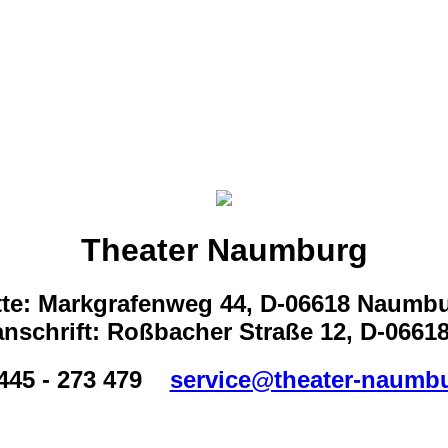
Theater Naumburg
tte: Markgrafenweg 44, D-06618 Naumb
nschrift: Roßbacher Straße 12, D-066
445 - 273 479
service@theater-naumb