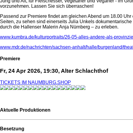
Jung und Alt, für Fleischesser, Vegetarier und Veganer - im Gr
vorzunehmen. Lassen Sie sich überraschen!
Passend zur Premiere findet am gleichen Abend um 18.00 Uhr d
Seiten, zu sehen sind einerseits Julia Unkels dokumentarische F
durch die Hallenser Malerin Anja Nürnberg – zu erleben.
www.kumbra.de/kulturportraits/26-05-alles-andere-als-provinzie
www.mdr.de/nachrichten/sachsen-anhalt/halle/burgenland/the
Premiere
Fr, 24 Apr 2026, 19:30, Alter Schlachthof
TICKETS IM NAUMBURG.SHOP
Aktuelle Produktionen
Besetzung