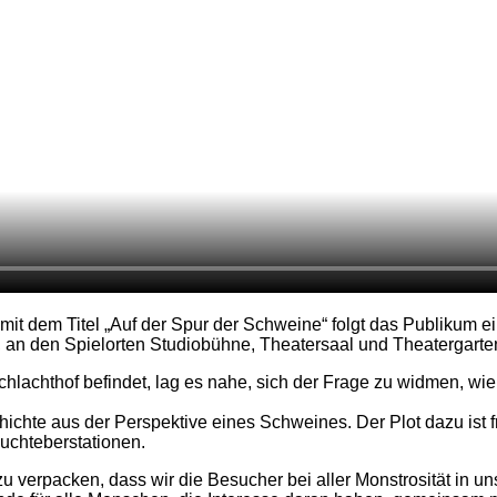
mit dem Titel „Auf der Spur der Schweine“ folgt das Publik
, an den Spielorten Studiobühne, Theatersaal und Theatergarte
lachthof befindet, lag es nahe, sich der Frage zu widmen, wie m
ichte aus der Perspektive eines Schweines. Der Plot dazu ist f
uchteberstationen.
u verpacken, dass wir die Besucher bei aller Monstrosität in u