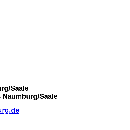
urg/Saale
18 Naumburg/Saale
urg.de