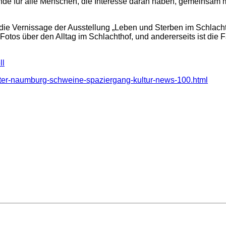
unde für alle Menschen, die Interesse daran haben, gemeinsam m
ie Vernissage der Ausstellung „Leben und Sterben im Schlacht
otos über den Alltag im Schlachthof, und andererseits ist die F
ll
ater-naumburg-schweine-spaziergang-kultur-news-100.html