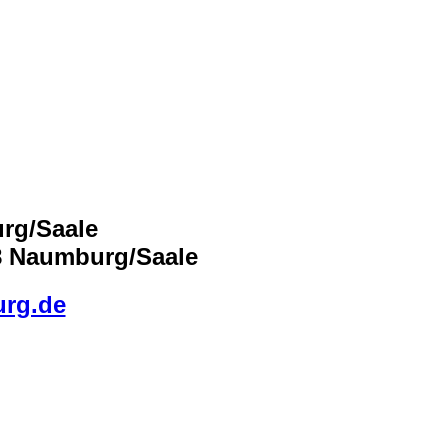
urg/Saale
18 Naumburg/Saale
urg.de