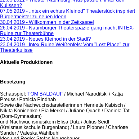
Kulissen?
07.05.2019 - „Intex ein echtes Kleinod" Theaterstück inspiriert
Bürgermeister zu neuen Ideen
30.04.2019 - Willkommen in der Zeitkaspel
26.04.2019 - Naumburger Theaterspaziergang macht INTEX-
Ruine zur Theaterbühne
23.04.2019 - Neues Kleinod in der Stadt?
23.04.2019 - Intex-Ruine Weißenfels: Vom "Lost Place" zur
Theaterkulisse
Aktuelle Produktionen
Besetzung
Schauspiel:
TOM BALDAUF
/ Michael Naroditski / Katja
Preuss / Patricia Pindhab
Sowie die Nachwuchsdarstellerinnen Henriette Kabisch /
Nikita Konicenko / Pia Merkel / Juliane Quach / Daniela Tati
(Dom-Gymnasium)
und Nachwuchsmusikern Elisa Dutz / Julius Seidl
(Kreismusikschule Burgenland) / Laura Plobner / Charlotte
Sander / Valeska Wahlbuhl
Idee und Regie: Stefan Neugebauer