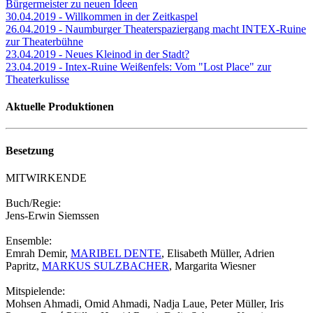
Bürgermeister zu neuen Ideen
30.04.2019 - Willkommen in der Zeitkaspel
26.04.2019 - Naumburger Theaterspaziergang macht INTEX-Ruine
zur Theaterbühne
23.04.2019 - Neues Kleinod in der Stadt?
23.04.2019 - Intex-Ruine Weißenfels: Vom "Lost Place" zur
Theaterkulisse
Aktuelle Produktionen
Besetzung
MITWIRKENDE
Buch/Regie:
Jens-Erwin Siemssen
Ensemble:
Emrah Demir,
MARIBEL DENTE
, Elisabeth Müller, Adrien
Papritz,
MARKUS SULZBACHER
, Margarita Wiesner
Mitspielende:
Mohsen Ahmadi, Omid Ahmadi, Nadja Laue, Peter Müller, Iris