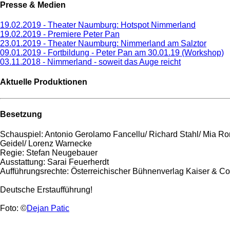
Presse & Medien
19.02.2019 - Theater Naumburg: Hotspot Nimmerland
19.02.2019 - Premiere Peter Pan
23.01.2019 - Theater Naumburg: Nimmerland am Salztor
09.01.2019 - Fortbildung - Peter Pan am 30.01.19 (Workshop)
03.11.2018 - Nimmerland - soweit das Auge reicht
Aktuelle Produktionen
Besetzung
Schauspiel: Antonio Gerolamo Fancellu/ Richard Stahl/ Mia R
Geidel/ Lorenz Warnecke
Regie: Stefan Neugebauer
Ausstattung: Sarai Feuerherdt
Aufführungsrechte: Österreichischer Bühnenverlag Kaiser & C
Deutsche Erstaufführung!
Foto: ©
Dejan Patic