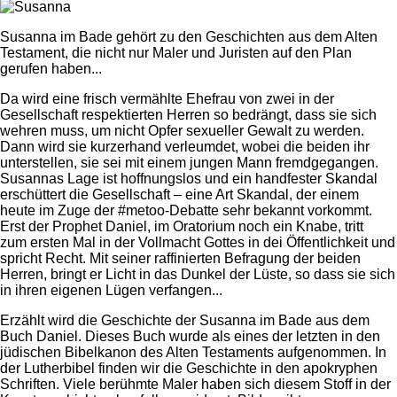
Susanna im Bade gehört zu den Geschichten aus dem Alten
Testament, die nicht nur Maler und Juristen auf den Plan
gerufen haben...
Da wird eine frisch vermählte Ehefrau von zwei in der
Gesellschaft respektierten Herren so bedrängt, dass sie sich
wehren muss, um nicht Opfer sexueller Gewalt zu werden.
Dann wird sie kurzerhand verleumdet, wobei die beiden ihr
unterstellen, sie sei mit einem jungen Mann fremdgegangen.
Susannas Lage ist hoffnungslos und ein handfester Skandal
erschüttert die Gesellschaft – eine Art Skandal, der einem
heute im Zuge der #metoo-Debatte sehr bekannt vorkommt.
Erst der Prophet Daniel, im Oratorium noch ein Knabe, tritt
zum ersten Mal in der Vollmacht Gottes in dei Öffentlichkeit und
spricht Recht. Mit seiner raffinierten Befragung der beiden
Herren, bringt er Licht in das Dunkel der Lüste, so dass sie sich
in ihren eigenen Lügen verfangen...
Erzählt wird die Geschichte der Susanna im Bade aus dem
Buch Daniel. Dieses Buch wurde als eines der letzten in den
jüdischen Bibelkanon des Alten Testaments aufgenommen. In
der Lutherbibel finden wir die Geschichte in den apokryphen
Schriften. Viele berühmte Maler haben sich diesem Stoff in der