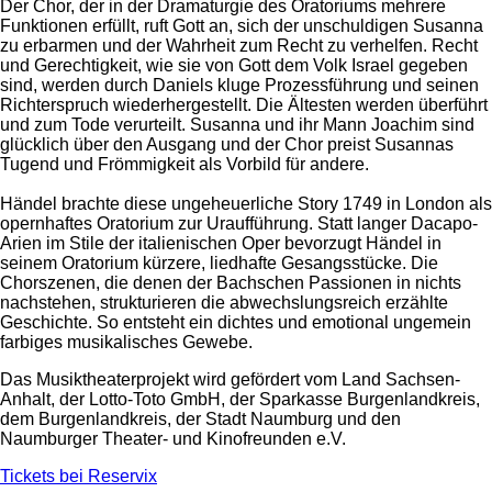
Der Chor, der in der Dramaturgie des Oratoriums mehrere
Funktionen erfüllt, ruft Gott an, sich der unschuldigen Susanna
zu erbarmen und der Wahrheit zum Recht zu verhelfen. Recht
und Gerechtigkeit, wie sie von Gott dem Volk Israel gegeben
sind, werden durch Daniels kluge Prozessführung und seinen
Richterspruch wiederhergestellt. Die Ältesten werden überführt
und zum Tode verurteilt. Susanna und ihr Mann Joachim sind
glücklich über den Ausgang und der Chor preist Susannas
Tugend und Frömmigkeit als Vorbild für andere.
Händel brachte diese ungeheuerliche Story 1749 in London als
opernhaftes Oratorium zur Uraufführung. Statt langer Dacapo-
Arien im Stile der italienischen Oper bevorzugt Händel in
seinem Oratorium kürzere, liedhafte Gesangsstücke. Die
Chorszenen, die denen der Bachschen Passionen in nichts
nachstehen, strukturieren die abwechslungsreich erzählte
Geschichte. So entsteht ein dichtes und emotional ungemein
farbiges musikalisches Gewebe.
Das Musiktheaterprojekt wird gefördert vom Land Sachsen-
Anhalt, der Lotto-Toto GmbH, der Sparkasse Burgenlandkreis,
dem Burgenlandkreis, der Stadt Naumburg und den
Naumburger Theater- und Kinofreunden e.V.
Tickets bei Reservix