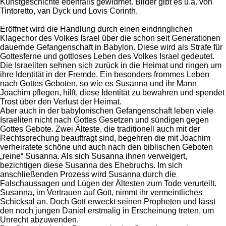
Kunstgeschichte ebenfalls gewidmet. Bilder gibt es u.a. von
Tintoretto, van Dyck und Lovis Corinth.
Eröffnet wird die Handlung durch einen eindringlichen
Klagechor des Volkes Israel über die schon seit Generationen
dauernde Gefangenschaft in Babylon. Diese wird als Strafe für
Gottesferne und gottloses Leben des Volkes Israel gedeutet.
Die Israeliten sehnen sich zurück in die Heimat und ringen um
ihre Identität in der Fremde. Ein besonders frommes Leben
nach Gottes Geboten, so wie es Susanna und ihr Mann
Joachim pflegen, hilft, diese Identität zu bewahren und spendet
Trost über den Verlust der Heimat.
Aber auch in der babylonischen Gefangenschaft leben viele
Israeliten nicht nach Gottes Gesetzen und sündigen gegen
Gottes Gebote. Zwei Älteste, die traditionell auch mit der
Rechtsprechung beauftragt sind, begehren die mit Joachim
verheiratete schöne und auch nach den biblischen Geboten
„reine“ Susanna. Als sich Susanna ihnen verweigert,
bezichtigen diese Susanna des Ehebruchs. Im sich
anschließenden Prozess wird Susanna durch die
Falschaussagen und Lügen der Ältesten zum Tode verurteilt.
Susanna, im Vertrauen auf Gott, nimmt ihr vermeintliches
Schicksal an. Doch Gott erweckt seinen Propheten und lässt
den noch jungen Daniel erstmalig in Erscheinung treten, um
Unrecht abzuwenden.