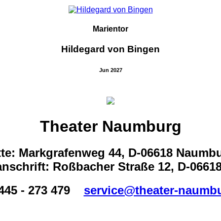
Marientor
Hildegard von Bingen
Jun 2027
Theater Naumburg
tte: Markgrafenweg 44, D-06618 Naumb
nschrift: Roßbacher Straße 12, D-066
445 - 273 479
service@theater-naumb