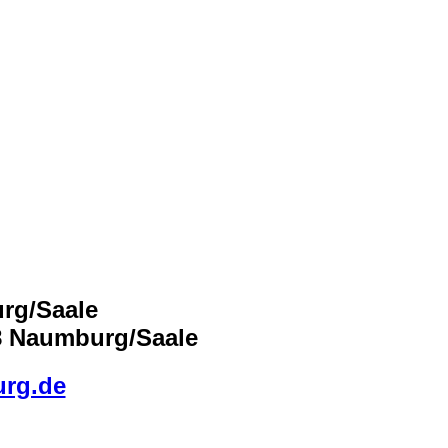
urg/Saale
18 Naumburg/Saale
urg.de