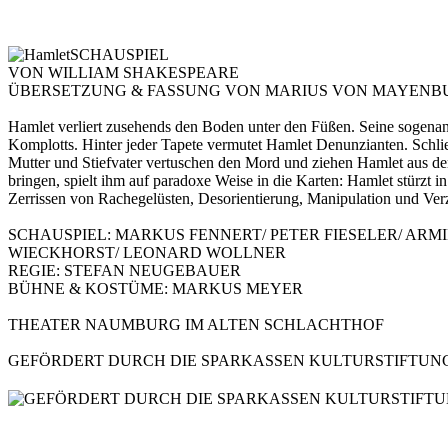
SCHAUSPIEL
VON WILLIAM SHAKESPEARE
ÜBERSETZUNG & FASSUNG VON MARIUS VON MAYENB
Hamlet verliert zusehends den Boden unter den Füßen. Seine sogenann
Komplotts. Hinter jeder Tapete vermutet Hamlet Denunzianten. Schließ
Mutter und Stiefvater vertuschen den Mord und ziehen Hamlet aus dem
bringen, spielt ihm auf paradoxe Weise in die Karten: Hamlet stürzt 
Zerrissen von Rachegelüsten, Desorientierung, Manipulation und Verzwe
SCHAUSPIEL: MARKUS FENNERT/ PETER FIESELER/ ARM
WIECKHORST/ LEONARD WOLLNER
REGIE: STEFAN NEUGEBAUER
BÜHNE & KOSTÜME: MARKUS MEYER
THEATER NAUMBURG IM ALTEN SCHLACHTHOF
GEFÖRDERT DURCH DIE SPARKASSEN KULTURSTIFTUN