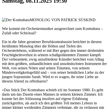
Samstag, 08.11.2025 19:30
MONOLOG VON PATRICK SÜSKIND
Wie kommt ein Orchestermusiker ausgerechnet zum Kontrabass –
Zufall oder Schicksal?
Ein in die Jahre geratener Berufskontrabassist berichtet in diesem
berühmten Monolog über die Höhen und Tiefen des
Orchesterlebens, während er mit Bier gegen den immer drohenden
Feuchtigkeitsverlust in seinem schallgedämmten Zimmer kämpft.
Der verbeamtete, ewig unzufriedene Künstler berichtet vom Alltag
mit dem größten, unhandlichsten und unsolistischsten Instrument der
Welt, von seinen Nöten und seinen Träumen, von seinem
Minderwertigkeitsgefühl und – von seiner heimlichen Liebe zu der
jungen Sopranistin Sarah. Wird er es wagen, ihr seine Liebe an
diesem Abend zu offenbaren?
»Das Stück Der Kontrabass schrieb ich im Sommer 1980. Es geht
darin um das Dasein eines Mannes in seinem kleinen Zimmer. Ich
konnte bei der Abfassung insofern auf eigene Erfahrung
zurückgreifen, als auch ich den größten Teil meines Lebens in
immer kleiner werdenden Zimmern verbringe, die zu verlassen mir