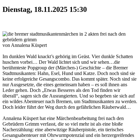
Dienstag, 18.11.2025 15:30
märchen in 2 akten frei nach den
gebrüdern grimm
von Annalena Küspert
Im dunklen Wald knackt’s gehörig im Geäst. Vier dunkle Schatten
huschen vorbei… Der Wald lichtet sich und wir sehen…die
berühmteste Popgroup der (Märchen-) Geschichte – die Bremer
Stadtmusikanten: Hahn, Esel, Hund und Katze. Doch noch sind sie
keine erfolgreiche Gesangscombo. Das kommt später. Noch sind sie
nur Ausgesetzte, die eines gemeinsam haben – es soll ihnen ans
Leder gehen. Doch „Etwas Besseres als den Tod finden wir
überall“, sagen sich die Ausrangierten. Und so begeben sie sich auf
ein wildes Abenteuer nach Bremen, um Stadtmusikanten zu werden.
Doch leider führt der Weg durch den gefährlichen Räuberwald…
Annalena Küspert hat eine Märchenbearbeitung frei nach den
Gebrüdern Grimm verfasst, die so viel mehr ist als eine bloße
Nacherzählung: eine aberwitzige Räuberpistole, ein tierisches
Gesangsabenteuer mit Ohrwurmpotenzial und ein herzergreifendes