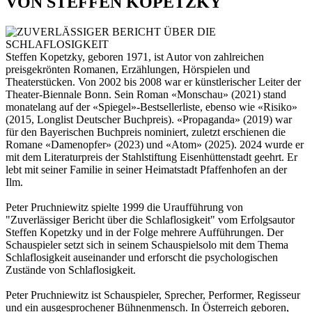
VON STEFFEN KOPETZKY
Steffen Kopetzky, geboren 1971, ist Autor von zahlreichen
preisgekrönten Romanen, Erzählungen, Hörspielen und
Theaterstücken. Von 2002 bis 2008 war er künstlerischer Leiter der
Theater-Biennale Bonn. Sein Roman «Monschau» (2021) stand
monatelang auf der «Spiegel»-Bestsellerliste, ebenso wie «Risiko»
(2015, Longlist Deutscher Buchpreis). «Propaganda» (2019) war
für den Bayerischen Buchpreis nominiert, zuletzt erschienen die
Romane «Damenopfer» (2023) und «Atom» (2025). 2024 wurde er
mit dem Literaturpreis der Stahlstiftung Eisenhüttenstadt geehrt. Er
lebt mit seiner Familie in seiner Heimatstadt Pfaffenhofen an der
Ilm.
Peter Pruchniewitz spielte 1999 die Uraufführung von
"Zuverlässiger Bericht über die Schlaflosigkeit" vom Erfolgsautor
Steffen Kopetzky und in der Folge mehrere Aufführungen. Der
Schauspieler setzt sich in seinem Schauspielsolo mit dem Thema
Schlaflosigkeit auseinander und erforscht die psychologischen
Zustände von Schlaflosigkeit.
Peter Pruchniewitz ist Schauspieler, Sprecher, Performer, Regisseur
und ein ausgesprochener Bühnenmensch. In Österreich geboren,