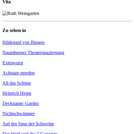
Vita
Zu sehen in
Hildegard von Bingen
Naumburger Theaterspaziergang
Extrawurst
Achtsam morden
All das Schöne
Heinrich Heine
Deckname: Gardez
Nichtschwimmer
Auf der Spur der Schweine
Der Wolf und die 7 Geisslein